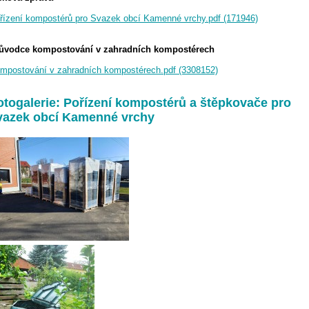
řízení kompostérů pro Svazek obcí Kamenné vrchy.pdf (171946)
ůvodce kompostování v zahradních kompostérech
mpostování v zahradních kompostérech.pdf (3308152)
otogalerie: Pořízení kompostérů a štěpkovače pro
vazek obcí Kamenné vrchy