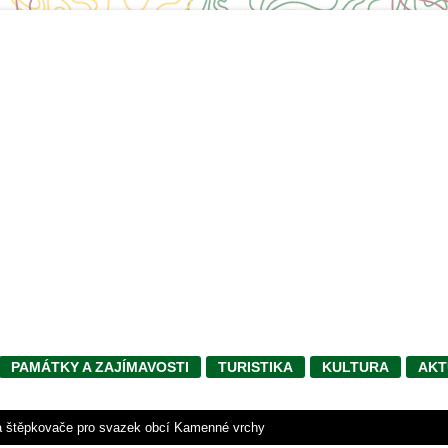
PAMÁTKY A ZAJÍMAVOSTI
TURISTIKA
KULTURA
AKT
a štěpkovače pro svazek obcí Kamenné vrchy