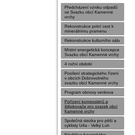
Předcházení vzniku odpadů
ve Svazku obcí Kamenné
vrchy
Rekonstrukce polní cest k
minerálnímu pramenu
Rekonstrukce kulturního sálu
Místní energetická koncepce
Svazku obcí Kamenné vrchy
4 roční období
Posílení strategického řízení
v obcích Dobrovolného
svazku obcí Kamenné vrchy
Program obnovy venkova
Pořízení kompostérů a
štěpkovače pro svazek obcí
Kamenné vrchy
Společná stezka pro pěší a
cyklisty U4a - Velký Luh
Návštěva bavorského