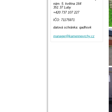
nám. 5. května 164
351 37 Luby
+420 737 107 227
IČO: 71175971
datová schránka: qadhsvk
manager@
kamennev
rchy.cz