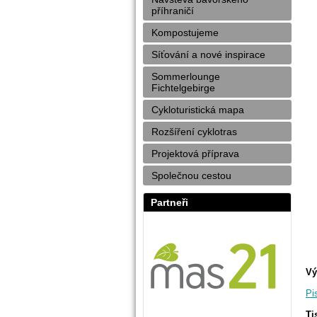
příhraničí
Kompostujeme
Síťování a nové inspirace
Sommerlounge
Fichtelgebirge
Cykloturistická mapa
Rozšíření cyklotras
Projektová příprava
Společnou cestou
Partneři
Vý
Pi
Ti