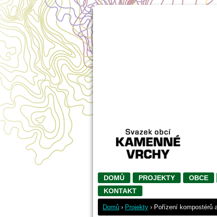
DOMŮ
PROJEKTY
OBCE
KONTAKT
Domů
›
Projekty
›
Pořízení kompostérů 