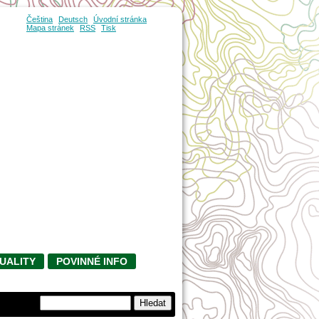
Čeština
Deutsch
Úvodní stránka
Mapa stránek
RSS
Tisk
UALITY
POVINNÉ INFO