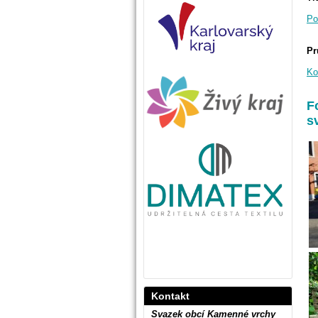
Po
Pr
Ko
F
s
Kontakt
Svazek obcí Kamenné vrchy