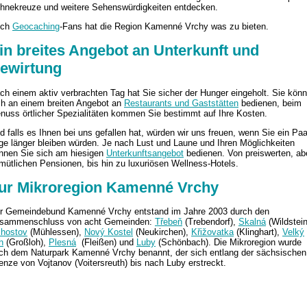
hnekreuze und weitere Sehenswürdigkeiten entdecken.
uch
Geocaching
-Fans hat die Region Kamenné Vrchy was zu bieten.
in breites Angebot an Unterkunft und
ewirtung
ch einem aktiv verbrachten Tag hat Sie sicher der Hunger eingeholt. Sie kön
ch an einem breiten Angebot an
Restaurants und Gaststätten
bedienen, beim
nuss örtlicher Spezialitäten kommen Sie bestimmt auf Ihre Kosten.
d falls es Ihnen bei uns gefallen hat, würden wir uns freuen, wenn Sie ein Paa
ge länger bleiben würden. Je nach Lust und Laune und Ihren Möglichkeiten
nnen Sie sich am hiesigen
Unterkunftsangebot
bedienen. Von preiswerten, ab
mütlichen Pensionen, bis hin zu luxuriösen Wellness-Hotels.
ur Mikroregion Kamenné Vrchy
r Gemeindebund Kamenné Vrchy entstand im Jahre 2003 durch den
sammenschluss von acht Gemeinden:
Třebeň
(Trebendorf),
Skalná
(Wildstein
lhostov
(Mühlessen),
Nový Kostel
(Neukirchen),
Křižovatka
(Klinghart),
Velký
h
(Großloh
)
,
Plesná
(Fleiß
en)
und
Luby
(Schönbach). Die Mikroregion wurde
ch dem Naturpark Kamenné Vrchy benannt, der sich entlang der sächsischen
enze von Vojtanov (Voitersreuth) bis nach Luby erstreckt.