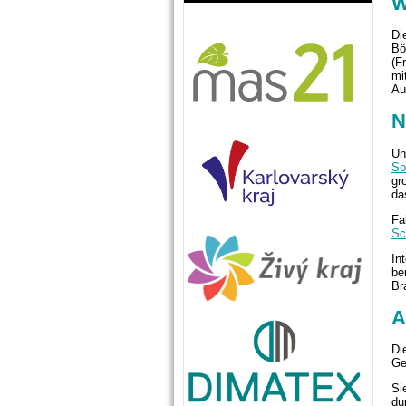
W
Di
Bö
(F
mi
Au
N
Un
So
gr
da
Fa
Sc
In
be
Br
A
Di
Ge
Si
du