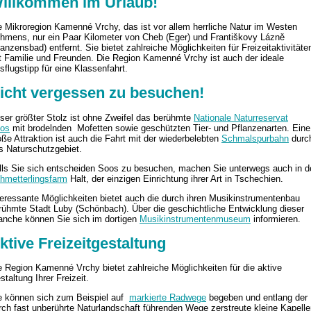
illkommen im Urlaub!
e Mikroregion Kamenné Vrchy, das ist vor allem herrliche Natur im Westen
hmens, nur ein Paar Kilometer von Cheb (Eger) und Františkovy Lázně
ranzensbad) entfernt. Sie bietet zahlreiche Möglichkeiten für Freizeitaktivitäte
t Familie und Freunden. Die Region Kamenné Vrchy ist auch der ideale
sflugstipp für eine Klassenfahrt.
icht vergessen zu besuchen!
ser größter Stolz ist ohne Zweifel das berühmte
Nationale Naturreservat
os
mit brodelnden Mofetten sowie geschützten Tier- und Pflanzenarten. Eine
oße Attraktion ist auch die Fahrt mit der wiederbelebten
Schmalspurbahn
durc
s Naturschutzgebiet.
lls Sie sich entscheiden Soos zu besuchen, machen Sie unterwegs auch in d
hmetterlingsfarm
Halt, der einzigen Einrichtung ihrer Art in Tschechien.
teressante Möglichkeiten bietet auch die durch ihren Musikinstrumentenbau
rühmte Stadt Luby (Schönbach). Über die geschichtliche Entwicklung dieser
anche können Sie sich im dortigen
Musikinstrumentenmuseum
informieren.
ktive Freizeitgestaltung
e Region Kamenné Vrchy bietet zahlreiche Möglichkeiten für die aktive
staltung Ihrer Freizeit.
e können sich zum Beispiel auf
markierte Radwege
begeben und entlang der
rch fast unberührte Naturlandschaft führenden Wege zerstreute kleine Kapelle