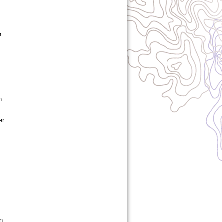
n
h
er
n,