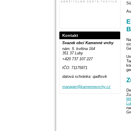
Sü
A
E
B
Kontakt
Na
Svazek obcí Kamenné vrchy
si
Ge
nám. 5. května 164
351 37 Luby
Un
+420 737 107 227
Ta
kö
IČO: 71175971
ge
datová schránka: qadhsvk
Z
manager@
kamennev
rchy.cz
De
Zu
Mi
Lu
na
Gr