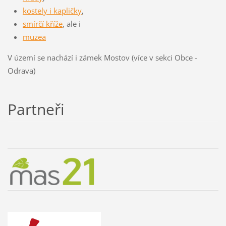
kostely i kapličky
,
smírčí kříže
, ale i
muzea
V území se nachází i zámek Mostov (více v sekci Obce -
Odrava)
Partneři