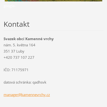
google-
Kontakt
Svazek obcí Kamenné vrchy
nám. 5. května 164
351 37 Luby
+420 737 107 227
IČO: 71175971
datová schránka: qadhsvk
manager@
kamennev
rchy.cz