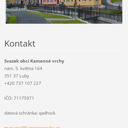
Kontakt
Svazek obcí Kamenné vrchy
nám. 5. května 164
351 37 Luby
+420 737 107 227
IČO: 71175971
datová schránka: qadhsvk
manager@
kamennev
rchy.cz