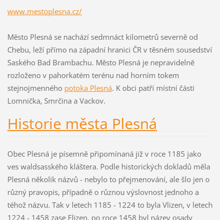
www.mestoplesna.cz/
Město Plesná se nachází sedmnáct kilometrů severně od
Chebu, leží přímo na západní hranici ČR v těsném sousedství
Saského Bad Brambachu. Město Plesná je nepravidelně
rozloženo v pahorkatém terénu nad horním tokem
stejnojmenného
potoka Plesná
. K obci patří místní části
Lomnička, Smrčina a Vackov.
Historie města Plesná
Obec Plesná je písemně připomínaná již v roce 1185 jako
ves waldsasského kláštera. Podle historických dokladů měla
Plesná několik názvů - nebylo to přejmenování, ale šlo jen o
různý pravopis, případně o různou výslovnost jednoho a
téhož názvu. Tak v letech 1185 - 1224 to byla Vlizen, v letech
1224 - 1458 zase Flizen, po roce 1458 byl název osady