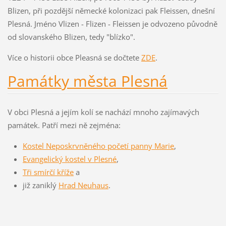
Blizen, při pozdější německé kolonizaci pak Fleissen, dnešní
Plesná. Jméno Vlizen - Flizen - Fleissen je odvozeno původně
od slovanského Blizen, tedy "blízko".
Více o historii obce Pleasná se dočtete
ZDE
.
Památky města Plesná
V obci Plesná a jejím kolí se nachází mnoho zajímavých
památek. Patří mezi ně zejména:
Kostel Neposkrvněného početí panny Marie
,
Evangelický kostel v Plesné
,
Tři smírčí kříže
a
již zaniklý
Hrad Neuhaus
.