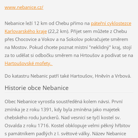
www.nebanice.cz/
Nebanice leží 12 km od Chebu přímo na
páteřní cyklostezce
Karlovarského kraje
(22,2 km). Přijet sem můžete z Chebu
přes Chocovice a Vokov a na Sokolov pokračujete směrem
na Mostov. Pokud chcete poznat místní "neklidný" kraj, stojí
za to udělat si odbočku směrem na Hrtoušov a podívat se na
Hartoušovské mofety.
Do katastru Nebanic patří také
Hartoušov, Hněvín a Vrbová.
Historie obce Nebanice
Obec Nebanice vyrostla soustředěná kolem návsi. První
zmínka je z roku 1391, kdy byla zmíněna jako majetek
chebského rodu Junckerů. Nad vesnicí se tyčí kostel sv.
Osvalda z roku 1716. Kostel obklopuje velmi pěkný hřbitov
s památníkem padlých z I. světové války. Název Nebanice