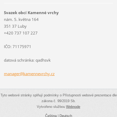
Svazek obcí Kamenné vrchy
nám. 5. května 164
351 37 Luby
+420 737 107 227
IČO: 71175971
datová schránka: qadhsvk
manager@
kamennev
rchy.cz
Tyto webové stránky splňují podmínky o Přístupnosti webové prezentace dle
zákona č. 99/2019 Sb.
Vytvořeno službou
Webnode
Čeština
|
Deutsch