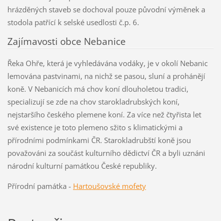
hrázděných staveb se dochoval pouze původní výměnek a
stodola patřící k selské usedlosti č.p. 6.
Zajímavosti obce Nebanice
Řeka Ohře, která je vyhledávána vodáky, je v okolí Nebanic
lemována pastvinami, na nichž se pasou, sluní a prohánějí
koně. V Nebanicích má chov koní dlouholetou tradici,
specializují se zde na chov starokladrubských koní,
nejstaršího českého plemene koní. Za více než čtyřista let
své existence je toto plemeno sžito s klimatickými a
přírodními podmínkami ČR. Starokladrubští koně jsou
považováni za součást kulturního dědictví ČR a byli uznáni
národní kulturní památkou České republiky.
Přírodní památka -
Hartoušovské mofety