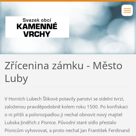
Zřícenina zámku - Město
Luby
V Horních Lubech Šlikové potavily panství se sídelní tvrzí,
založenou pravděpodobně kolem roku 1500. Po konfiskaci
o ni přišli a polorozpadlou ji nechal obnovit nový majitel
Lubska Jindřich z Písnice. Původní staré sídlo přestalo
Písnicům vyhovovat, a proto nechal Jan František Ferdinand