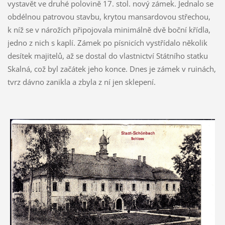
vystavět ve druhé polovině 17. stol. nový zámek. Jednalo se
obdélnou patrovou stavbu, krytou mansardovou střechou,
k níž se v nárožích připojovala minimálně dvě boční křídla,
jedno z nich s kaplí. Zámek po písnicích vystřídalo několik
desítek majitelů, až se dostal do vlastnictví Státního statku
Skalná, což byl začátek jeho konce. Dnes je zámek v ruinách,
tvrz dávno zanikla a zbyla z ní jen sklepení.