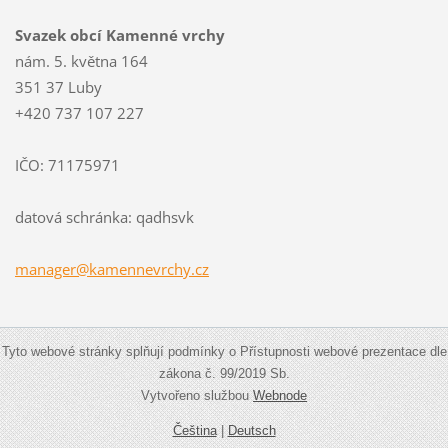
Svazek obcí Kamenné vrchy
nám. 5. května 164
351 37 Luby
+420 737 107 227
IČO: 71175971
datová schránka: qadhsvk
manager@
kamennev
rchy.cz
Tyto webové stránky splňují podmínky o Přístupnosti webové prezentace dle
zákona č. 99/2019 Sb.
Vytvořeno službou
Webnode
Čeština
|
Deutsch