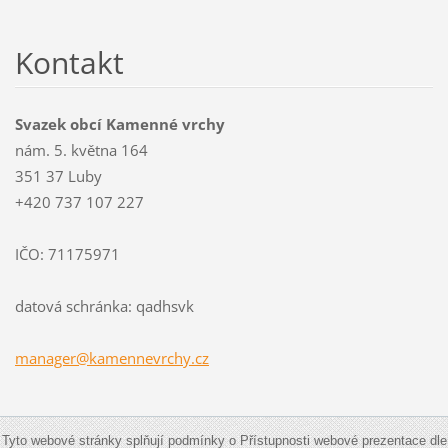
Kontakt
Svazek obcí Kamenné vrchy
nám. 5. května 164
351 37 Luby
+420 737 107 227
IČO: 71175971
datová schránka: qadhsvk
manager@
kamennev
rchy.cz
Tyto webové stránky splňují podmínky o Přístupnosti webové prezentace dle