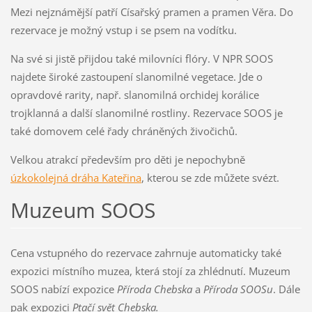
Mezi nejznámější patří Císařský pramen a pramen Věra. Do
rezervace je možný vstup i se psem na vodítku.
Na své si jistě přijdou také milovníci flóry. V NPR SOOS
najdete široké zastoupení slanomilné vegetace. Jde o
opravdové rarity, např. slanomilná orchidej korálice
trojklanná a další slanomilné rostliny. Rezervace SOOS je
také domovem celé řady chráněných živočichů.
Velkou atrakcí především pro děti je nepochybně
úzkokolejná dráha Kateřina
, kterou se zde můžete svézt.
Muzeum SOOS
Cena vstupného do rezervace zahrnuje automaticky také
expozici místního muzea, která stojí za zhlédnutí. Muzeum
SOOS nabízí expozice
Příroda Chebska
a
Příroda SOOSu
. Dále
pak expozici
Ptačí svět Chebska.