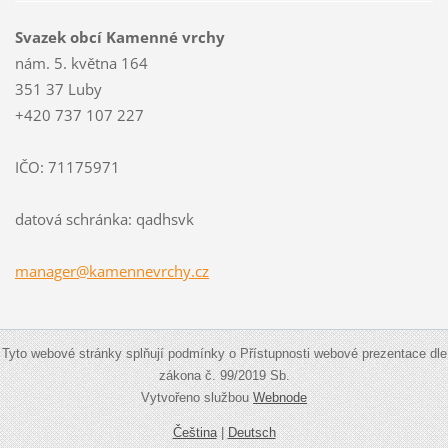
Svazek obcí Kamenné vrchy
nám. 5. května 164
351 37 Luby
+420 737 107 227
IČO: 71175971
datová schránka: qadhsvk
manager@
kamennev
rchy.cz
Tyto webové stránky splňují podmínky o Přístupnosti webové prezentace dle
zákona č. 99/2019 Sb.
Vytvořeno službou
Webnode
Čeština
|
Deutsch