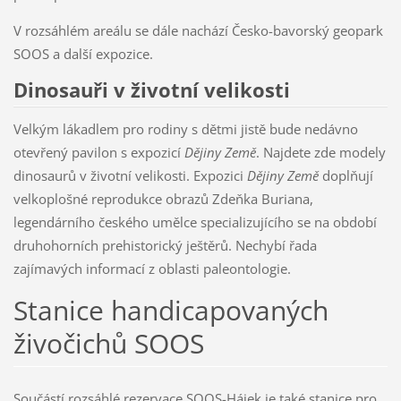
V rozsáhlém areálu se dále nachází Česko-bavorský geopark
SOOS a další expozice.
Dinosauři v životní velikosti
Velkým lákadlem pro rodiny s dětmi jistě bude nedávno
otevřený pavilon s expozicí
Dějiny Země
. Najdete zde modely
dinosaurů v životní velikosti. Expozici
Dějiny Země
doplňují
velkoplošné reprodukce obrazů Zdeňka Buriana,
legendárního českého umělce specializujícího se na období
druhohorních prehistorický ještěrů. Nechybí řada
zajímavých informací z oblasti paleontologie.
Stanice handicapovaných
živočichů SOOS
Součástí rozsáhlé rezervace SOOS-Hájek je také stanice pro