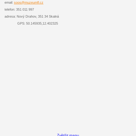
email:
soos@muzeumfl.cz
telefon: 351 011 997
adresa:
Nový Drahov, 351 34 Skalná
GPS:
50.145935,12.402325
Zvětšit mapu