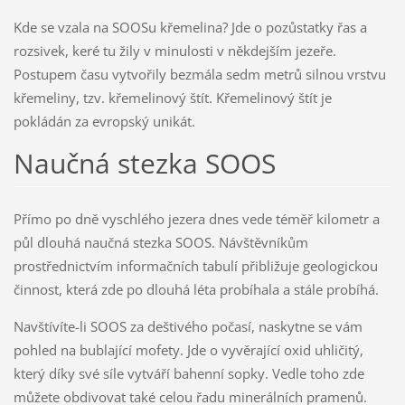
Kde se vzala na SOOSu křemelina? Jde o pozůstatky řas a
rozsivek, keré tu žily v minulosti v někdejším jezeře.
Postupem času vytvořily bezmála sedm metrů silnou vrstvu
křemeliny, tzv. křemelinový štít. Křemelinový štít je
pokládán za evropský unikát.
Naučná stezka SOOS
Přímo po dně vyschlého jezera dnes vede téměř kilometr a
půl dlouhá naučná stezka SOOS. Návštěvníkům
prostřednictvím informačních tabulí přibližuje geologickou
činnost, která zde po dlouhá léta probíhala a stále probíhá.
Navštívíte-li SOOS za deštivého počasí, naskytne se vám
pohled na bublající mofety. Jde o vyvěrající oxid uhličitý,
který díky své síle vytváří bahenní sopky. Vedle toho zde
můžete obdivovat také celou řadu minerálních pramenů.