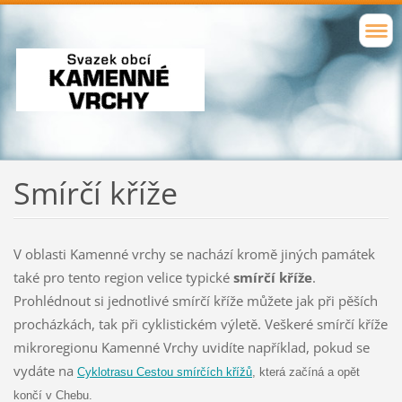
Smírčí kříže
V oblasti Kamenné vrchy se nachází kromě jiných památek
také pro tento region velice typické
smírčí kříže
.
Prohlédnout si jednotlivé smírčí kříže můžete jak při pěších
procházkách, tak při cyklistickém výletě. Veškeré smírčí kříže
mikroregionu Kamenné Vrchy uvidíte například, pokud se
vydáte na
Cyklotrasu Cestou smírčích křížů
, která začíná a opět
končí v Chebu.