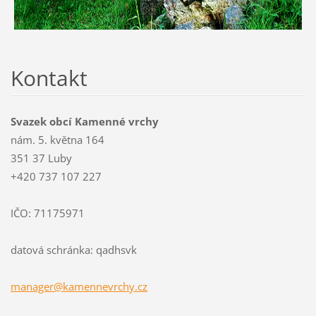
Kontakt
Svazek obcí Kamenné vrchy
nám. 5. května 164
351 37 Luby
+420 737 107 227
IČO: 71175971
datová schránka: qadhsvk
manager@
kamennev
rchy.cz