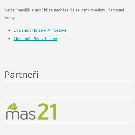
Nejzajímavější smírčí kříže nacházející se v mikroregionu Kamenné
Vrchy
D
va smírčí kříže v Milhostově
,
Tři smírčí kříže v Plesné
.
Partneři