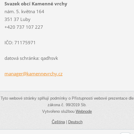
Svazek obcí Kamenné vrchy
nám. 5. května 164
351 37 Luby
+420 737 107 227
IČO: 71175971
datová schránka: qadhsvk
manager@
kamennev
rchy.cz
Tyto webové stránky splňují podmínky o Přístupnosti webové prezentace dle
zákona č. 99/2019 Sb.
Vytvořeno službou
Webnode
Čeština
|
Deutsch