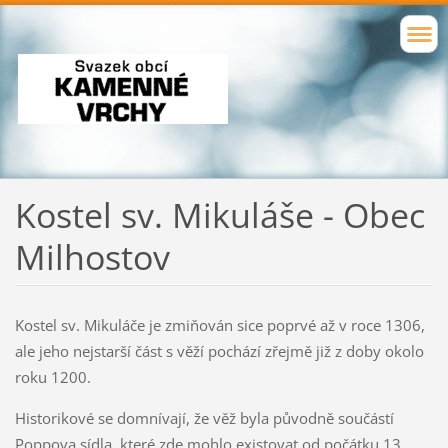
Kostel sv. Mikuláše - Obec
Milhostov
Kostel sv. Mikuláče je zmiňován sice poprvé až v roce 1306,
ale jeho nejstarší část s věží pochází zřejmě již z doby okolo
roku 1200.
Historikové se domnívají, že věž byla původně součástí
Poppova sídla, které zde mohlo existovat od počátku 13.