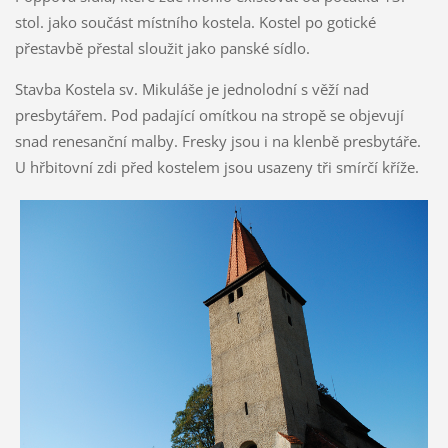
stol. jako součást místního kostela. Kostel po gotické
přestavbě přestal sloužit jako panské sídlo.
Stavba Kostela sv. Mikuláše je jednolodní s věží nad
presbytářem. Pod padající omítkou na stropě se objevují
snad renesanční malby. Fresky jsou i na klenbě presbytáře.
U hřbitovní zdi před kostelem jsou usazeny tři smírčí kříže.