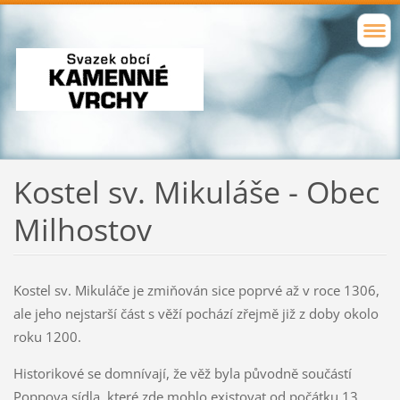
Kostel sv. Mikuláše - Obec
Milhostov
Kostel sv. Mikuláče je zmiňován sice poprvé až v roce 1306,
ale jeho nejstarší část s věží pochází zřejmě již z doby okolo
roku 1200.
Historikové se domnívají, že věž byla původně součástí
Poppova sídla, které zde mohlo existovat od počátku 13.