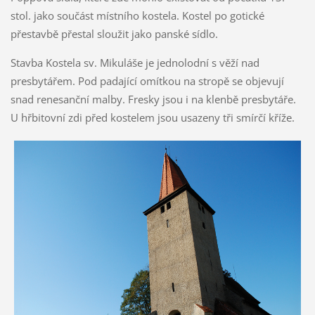
stol. jako součást místního kostela. Kostel po gotické
přestavbě přestal sloužit jako panské sídlo.
Stavba Kostela sv. Mikuláše je jednolodní s věží nad
presbytářem. Pod padající omítkou na stropě se objevují
snad renesanční malby. Fresky jsou i na klenbě presbytáře.
U hřbitovní zdi před kostelem jsou usazeny tři smírčí kříže.