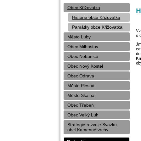
Obec Křižovatka
H
Historie obce Křižovatka
Památky obce Křižovatka
Vz
o 
Město Luby
Jm
Obec Milhostov
ce
do
Obec Nebanice
Kř
ob
Obec Nový Kostel
Obec Odrava
Město Plesná
Město Skalná
Obec Třebeň
Obec Velký Luh
Strategie rozvoje Svazku
obcí Kamenné vrchy