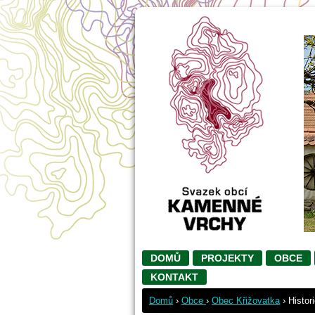
DOMŮ
PROJEKTY
OBCE
KONTAKT
Domů
›
Obce
›
Obec Křižovatka
›
Histor