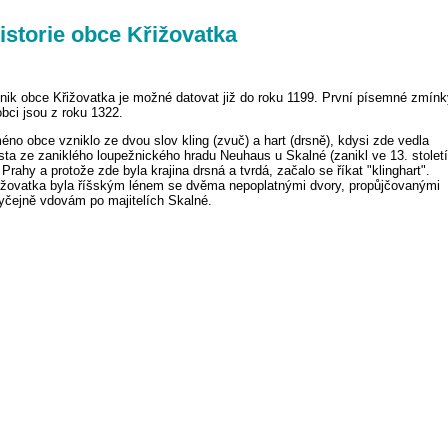
istorie obce Křižovatka
nik obce Křižovatka je možné datovat již do roku 1199. První písemné zmínk
obci jsou z roku 1322.
éno obce vzniklo ze dvou slov kling (zvuč) a hart (drsně), kdysi zde vedla
sta ze zaniklého loupežnického hradu Neuhaus u Skalné (zanikl ve 13. století
 Prahy a protože zde byla krajina drsná a tvrdá, začalo se říkat "klinghart".
ižovatka byla říšským lénem se dvěma nepoplatnými dvory, propůjčovanými
yčejně vdovám po majitelích Skalné.