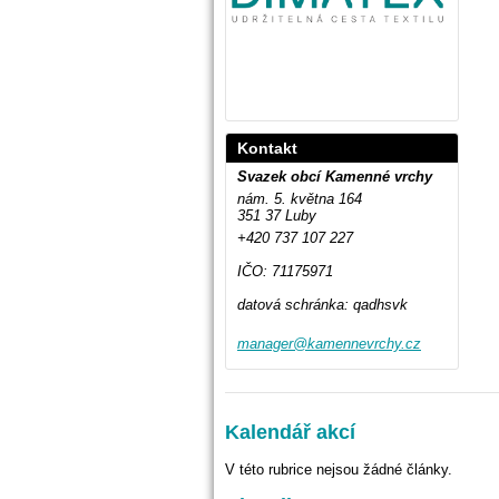
Kontakt
Svazek obcí Kamenné vrchy
nám. 5. května 164
351 37 Luby
+420 737 107 227
IČO: 71175971
datová schránka: qadhsvk
manager@
kamennev
rchy.cz
Kalendář akcí
V této rubrice nejsou žádné články.