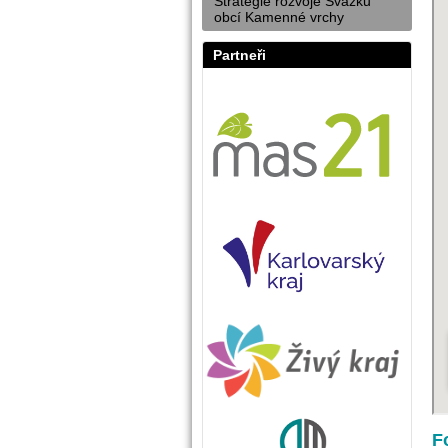
Strategie rozvoje Svazku
obcí Kamenné vrchy
Partneři
F