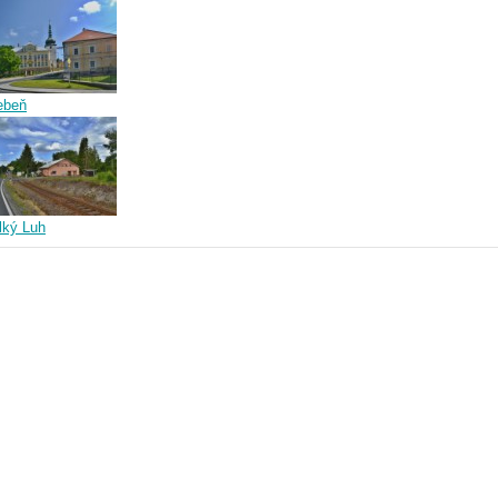
ebeň
lký Luh