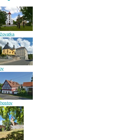
ižovatka
by
lhostov