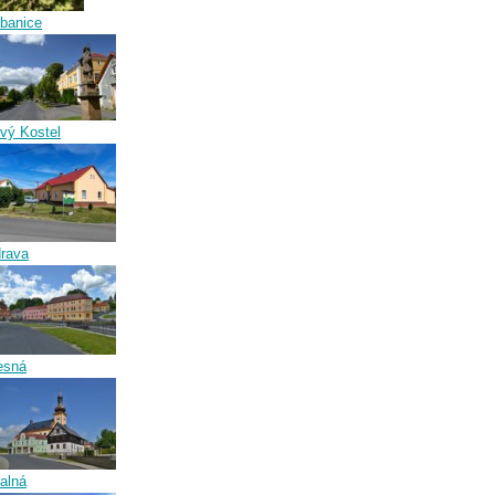
banice
vý Kostel
rava
esná
alná