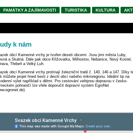
PAMÁTKY A ZAJÍMAVOSTI
TURISTIKA
KULTURA
AKT
udy k nám
azek obcí Kamenné vrchy je tvořen deseti obcemi. Jsou jimi města Luby,
esná a Skalná. Dále pak obce Křižovatka, Milhostov, Nebanice, Nový Kostel,
rava, Třebeň a Velký Luh.
azek obcí Kamenné vrchy protínají železniční tratě č. 140, 146 a 147. Díky t
ati můžete projet hned šesti z desíti obcí našeho mikroregionu. Ideální tip na
lodenní výlet například s dětmi. Pro cestování veřejnou dopravou v česko-
meckém pohraničí lze vřele doporučit dopravní systém EgroNet
ww.egronet.de).