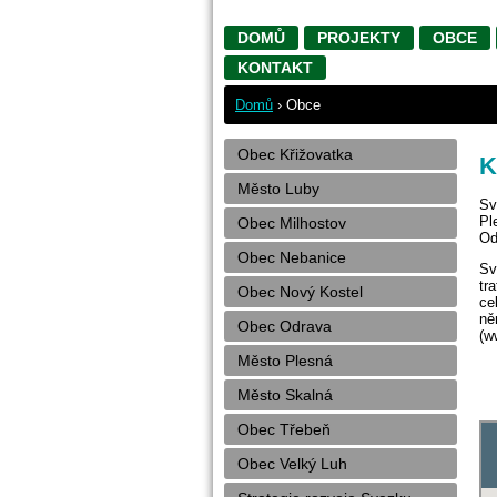
DOMŮ
PROJEKTY
OBCE
KONTAKT
Domů
›
Obce
Obec Křižovatka
K
Město Luby
Sv
Pl
Obec Milhostov
Od
Obec Nebanice
Sv
tr
Obec Nový Kostel
ce
ně
Obec Odrava
(w
Město Plesná
Město Skalná
Obec Třebeň
Obec Velký Luh