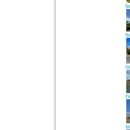
Ne
No
Od
Pl
Sk