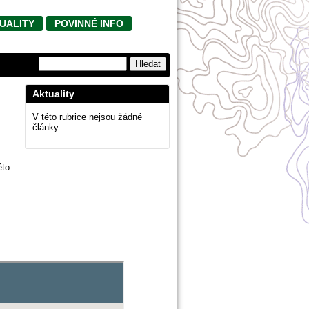
UALITY
POVINNÉ INFO
Aktuality
V této rubrice nejsou žádné
články.
éto