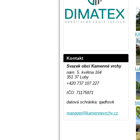
Kř
Kontakt
Svazek obcí Kamenné vrchy
Lu
nám. 5. května 164
351 37 Luby
+420 737 107 227
IČO: 71175971
datová schránka: qadhsvk
Mi
manager@
kamennev
rchy.cz