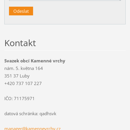
Kontakt
Svazek obcí Kamenné vrchy
nám. 5. května 164
351 37 Luby
+420 737 107 227
IČO: 71175971
datová schránka: qadhsvk
manager@
kamennev
rchy.cz