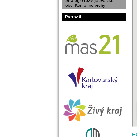
Strategie rozvoje Svazku
obcí Kamenné vrchy
Partneři
F