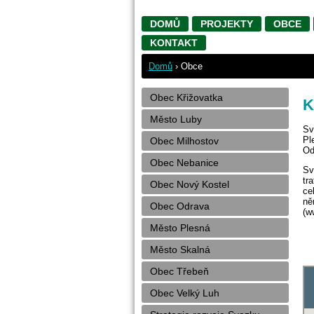
DOMŮ
PROJEKTY
OBCE
KONTAKT
Domů
›
Obce
Obec Křižovatka
K
Město Luby
Sv
Pl
Obec Milhostov
Od
Obec Nebanice
Sv
tr
Obec Nový Kostel
ce
ně
Obec Odrava
(w
Město Plesná
Město Skalná
Obec Třebeň
Obec Velký Luh