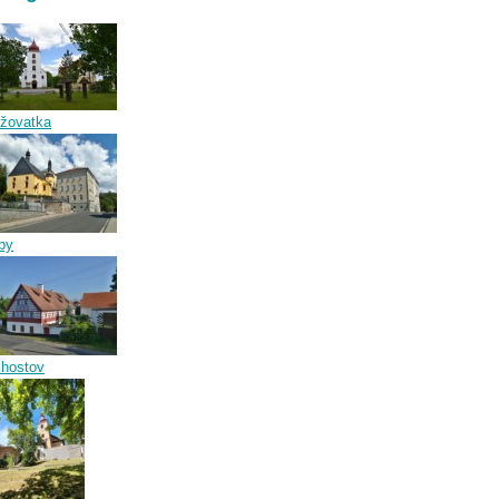
ižovatka
by
lhostov