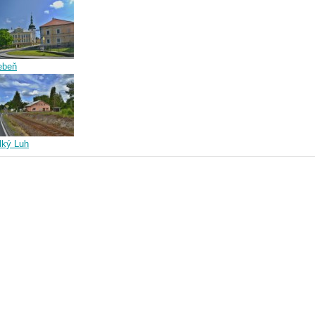
ebeň
lký Luh