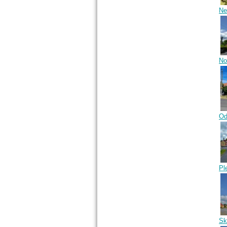
Ne
No
Od
Pl
Sk