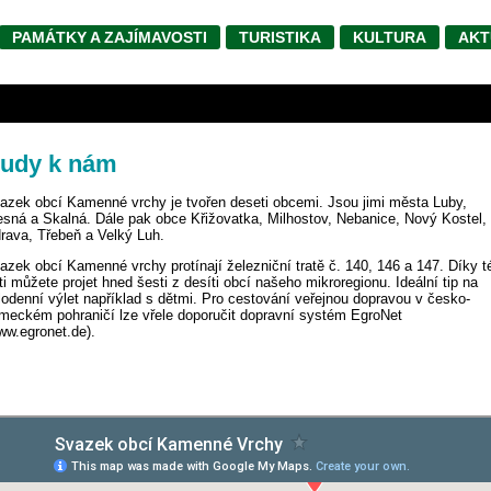
PAMÁTKY A ZAJÍMAVOSTI
TURISTIKA
KULTURA
AKT
udy k nám
azek obcí Kamenné vrchy je tvořen deseti obcemi. Jsou jimi města Luby,
esná a Skalná. Dále pak obce Křižovatka, Milhostov, Nebanice, Nový Kostel,
rava, Třebeň a Velký Luh.
azek obcí Kamenné vrchy protínají železniční tratě č. 140, 146 a 147. Díky t
ati můžete projet hned šesti z desíti obcí našeho mikroregionu. Ideální tip na
lodenní výlet například s dětmi. Pro cestování veřejnou dopravou v česko-
meckém pohraničí lze vřele doporučit dopravní systém EgroNet
ww.egronet.de).