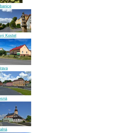
banice
vý Kostel
rava
esná
alná