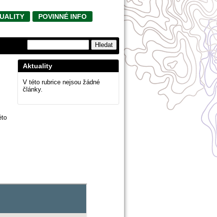
UALITY
POVINNÉ INFO
Aktuality
V této rubrice nejsou žádné
články.
éto