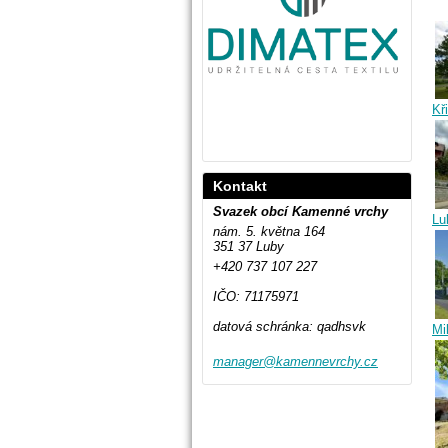
Kř
Kontakt
Svazek obcí Kamenné vrchy
Lu
nám. 5. května 164
351 37 Luby
+420 737 107 227
IČO: 71175971
datová schránka: qadhsvk
Mi
manager@
kamennev
rchy.cz