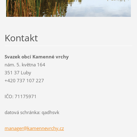
Kontakt
Svazek obcí Kamenné vrchy
nám. 5. května 164
351 37 Luby
+420 737 107 227
IČO: 71175971
datová schránka: qadhsvk
manager@
kamennev
rchy.cz