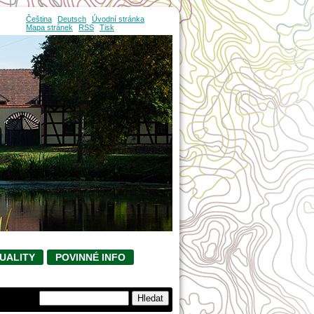
Čeština
Deutsch
Úvodní stránka
Mapa stránek
RSS
Tisk
UALITY
POVINNÉ INFO