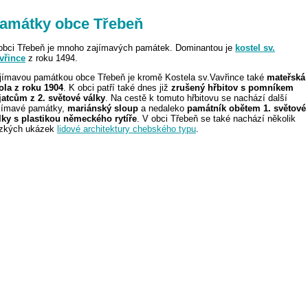
amátky obce Třebeň
obci Třebeň je mnoho zajímavých památek. Dominantou je
kostel sv.
vřince
z roku 1494.
jímavou památkou obce Třebeň je kromě Kostela sv.Vavřince také
mateřská
ola z roku 1904
. K obci patří také dnes již
zrušený hřbitov s pomníkem
jatcům z 2. světové války
. Na cestě k tomuto hřbitovu se nachází další
jímavé památky,
mariánský sloup
a nedaleko
památník obětem 1. světové
lky s plastikou německého rytíře
. V obci Třebeň se také nachází několik
zkých ukázek
lidové architektury chebského typu
.