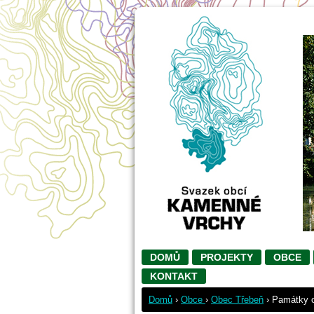
DOMŮ
PROJEKTY
OBCE
KONTAKT
Domů
›
Obce
›
Obec Třebeň
›
Památky 