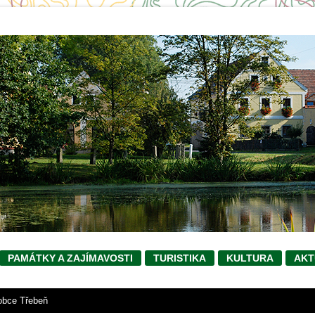
PAMÁTKY A ZAJÍMAVOSTI
TURISTIKA
KULTURA
AKT
obce Třebeň