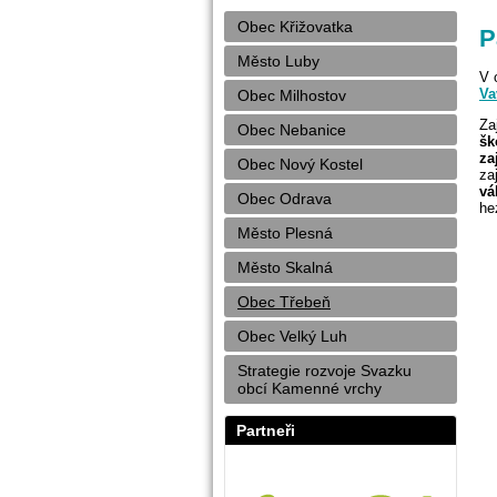
Obec Křižovatka
P
Město Luby
V 
Va
Obec Milhostov
Za
Obec Nebanice
šk
za
Obec Nový Kostel
za
vá
Obec Odrava
he
Město Plesná
Město Skalná
Obec Třebeň
Obec Velký Luh
Strategie rozvoje Svazku
obcí Kamenné vrchy
Partneři