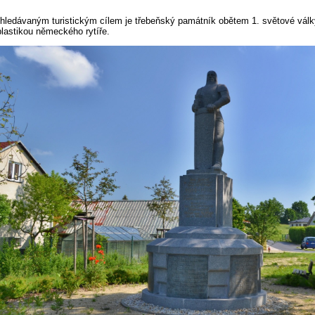
hledávaným turistickým cílem je třebeňský památník obětem 1. světové válk
plastikou německého rytíře.