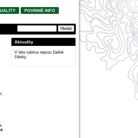
UALITY
POVINNÉ INFO
Aktuality
V této rubrice nejsou žádné
články.
v,
s,
da