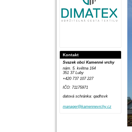
Kontakt
Svazek obcí Kamenné vrchy
nám. 5. května 164
351 37 Luby
+420 737 107 227
IČO: 71175971
datová schránka: qadhsvk
manager@
kamennev
rchy.cz