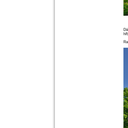
Dá
hř
Ra