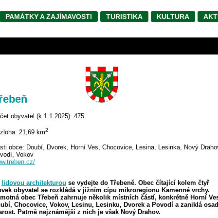
PAMÁTKY A ZAJÍMAVOSTI
TURISTIKA
KULTURA
AKT
Třebeň
čet obyvatel (k 1.1.2025): 475
2
zloha: 21,69 km
sti obce: Doubí, Dvorek, Horní Ves, Chocovice, Lesina, Lesinka, Nový Draho
vodí, Vokov
w.treben.cz/
a
lidovou architekturou
se vydejte do Třebeně. Obec čítající kolem čtyř
ovek obyvatel se rozkládá v jižním cípu mikroregionu Kamenné vrchy.
motná obec Třebeň zahrnuje několik místních částí, konkrétně Horní Ve
ubí, Chocovice, Vokov, Lesinu, Lesinku, Dvorek a Povodí a zaniklá osa
arost. Patrně nejznámější z nich je však Nový Drahov.