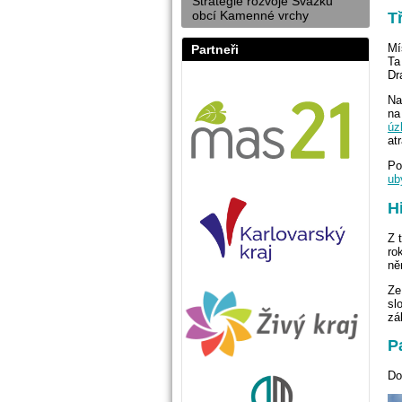
Strategie rozvoje Svazku
obcí Kamenné vrchy
T
Mí
Partneři
Ta
Dr
Na
na
úz
at
Po
ub
H
Z 
ro
ně
Ze
sl
zá
P
Do