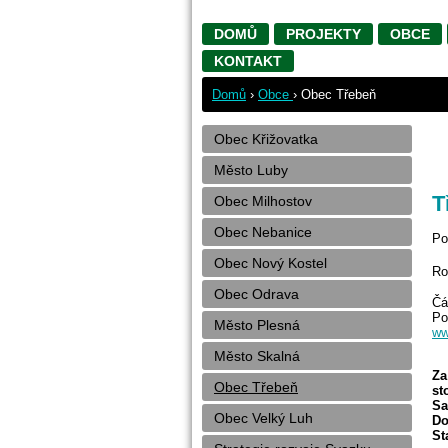
DOMŮ
PROJEKTY
OBCE
KONTAKT
Domů
›
Obce
›
Obec Třebeň
Obec Křižovatka
Město Luby
Obec Milhostov
Obec Nebanice
Po
Obec Nový Kostel
Ro
Obec Odrava
Čá
Po
Město Plesná
ww
Město Skalná
Z
Obec Třebeň
st
Sa
Obec Velký Luh
Do
St