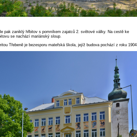
le pak zaniklý hřbitov s pomníkem zajatců 2. světové války. Na cestě ke
bitovu se nachází mariánský sloup.
ritou Třebeně je bezesporu mateřská škola, jejíž budova pochází z roku 1904