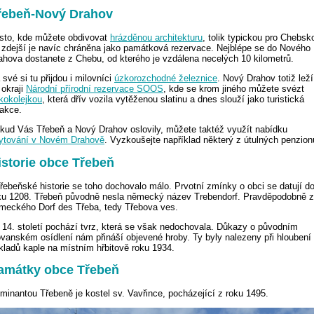
řebeň-Nový Drahov
sto, kde můžete obdivovat
hrázděnou architekturu
, tolik typickou pro Chebsk
 zdejší je navíc chráněna jako památková rezervace. Nejblépe se do Nového
ahova dostanete z Chebu, od kterého je vzdálena necelých 10 kilometrů.
 své si tu přijdou i milovníci
úzkorozchodné železnice
. Nový Drahov totiž leží
 okraji
Národní přírodní rezervace SOOS
, kde se krom jiného můžete svézt
kokolejkou
, která dřív vozila vytěženou slatinu a dnes slouží jako turistická
rakce.
kud Vás Třebeň a Nový Drahov oslovily, můžete taktéž využít nabídku
ytování v Novém Drahově
. Vyzkoušejte například některý z útulných penzion
istorie obce Třebeň
třebeňské historie se toho dochovalo málo. Prvotní zmínky o obci se datují d
ku 1208. Třebeň původně nesla německý název Trebendorf. Pravděpodobně z
meckého Dorf des Třeba, tedy Třebova ves.
 14. století pochází tvrz, která se však nedochovala. Důkazy o původním
ovanském osídlení nám přináší objevené hroby. Ty byly nalezeny při hloubení
kladů kaple na místním hřbitově roku 1934.
amátky obce Třebeň
minantou Třebeně je kostel sv. Vavřince, pocházející z roku 1495.