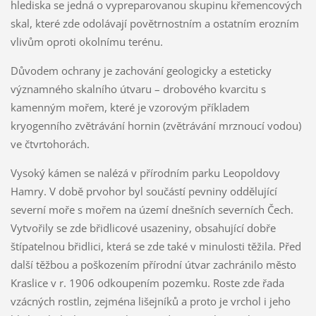
hlediska se jedná o vypreparovanou skupinu křemencových
skal, které zde odolávají povětrnostním a ostatním erozním
vlivům oproti okolnímu terénu.
Důvodem ochrany je zachování geologicky a esteticky
významného skalního útvaru – drobového kvarcitu s
kamenným mořem, které je vzorovým příkladem
kryogenního zvětrávání hornin (zvětrávání mrznoucí vodou)
ve čtvrtohorách.
Vysoký kámen se nalézá v přírodním parku Leopoldovy
Hamry. V době prvohor byl součástí pevniny oddělující
severní moře s mořem na území dnešních severních Čech.
Vytvořily se zde břidlicové usazeniny, obsahující dobře
štípatelnou břidlici, která se zde také v minulosti těžila. Před
další těžbou a poškozením přírodní útvar zachránilo město
Kraslice v r. 1906 odkoupením pozemku. Roste zde řada
vzácných rostlin, zejména lišejníků a proto je vrchol i jeho