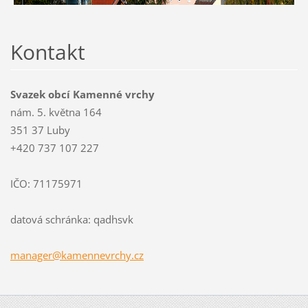
Kontakt
Svazek obcí Kamenné vrchy
nám. 5. května 164
351 37 Luby
+420 737 107 227
IČO: 71175971
datová schránka: qadhsvk
manager@
kamennev
rchy.cz