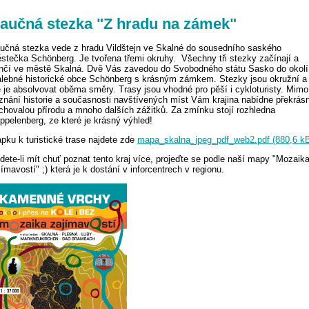
aučná stezka "Z hradu na zámek"
učná stezka vede z hradu Vildštejn ve Skalné do sousedního saského
stečka Schönberg. Je tvořena třemi okruhy. Všechny tři stezky začínají a
nčí ve městě Skalná. Dvě Vás zavedou do Svobodného státu Sasko do okolí
lebné historické obce Schönberg s krásným zámkem. Stezky jsou okružní a
e je absolvovat oběma směry. Trasy jsou vhodné pro pěší i cykloturisty. Mimo
znání historie a současnosti navštívených míst Vám krajina nabídne překrás
chovalou přírodu a mnoho dalších zážitků. Za zmínku stojí rozhledna
ppelenberg, ze které je krásný výhled!
pku k turistické trase najdete zde
mapa_skalna_jpeg_pdf_web2.pdf (880,6 k
dete-li mít chuť poznat tento kraj více, projeďte se podle naší mapy "Mozaik
jímavostí" ;) která je k dostání v inforcentrech v regionu.