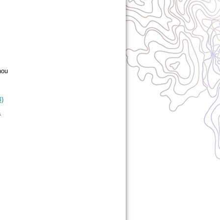
nou
B)
a