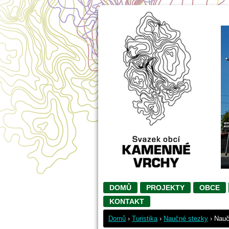
DOMŮ
PROJEKTY
OBCE
KONTAKT
Domů
›
Turistika
›
Naučné stezky
›
Nauč