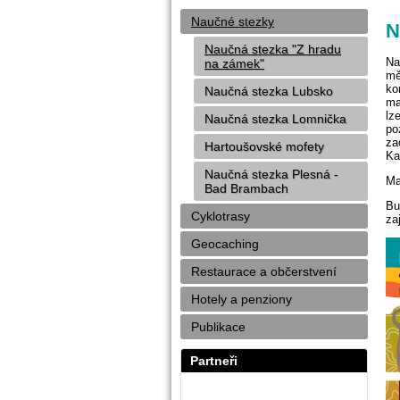
Naučné stezky
N
Naučná stezka "Z hradu
Na
na zámek"
mě
ko
Naučná stezka Lubsko
ma
lz
Naučná stezka Lomnička
po
za
Hartoušovské mofety
Ka
Naučná stezka Plesná -
Ma
Bad Brambach
Bu
Cyklotrasy
za
Geocaching
Restaurace a občerstvení
Hotely a penziony
Publikace
Partneři