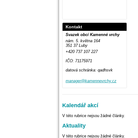
Kontakt
Svazek obcí Kamenné vrchy
nám. 5. května 164
351 37 Luby
+420 737 107 227
IČO: 71175971
datová schránka: qadhsvk
manager@
kamennev
rchy.cz
Kalendář akcí
V této rubrice nejsou žádné články.
Aktuality
V této rubrice nejsou žádné články.