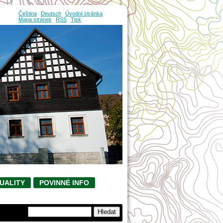
Čeština
Deutsch
Úvodní stránka
Mapa stránek
RSS
Tisk
UALITY
POVINNÉ INFO