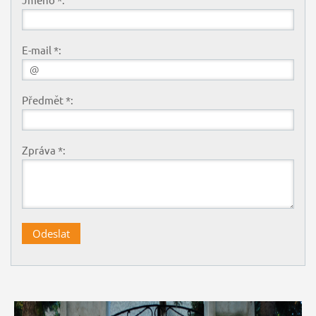
E-mail *:
Předmět *:
Zpráva *: