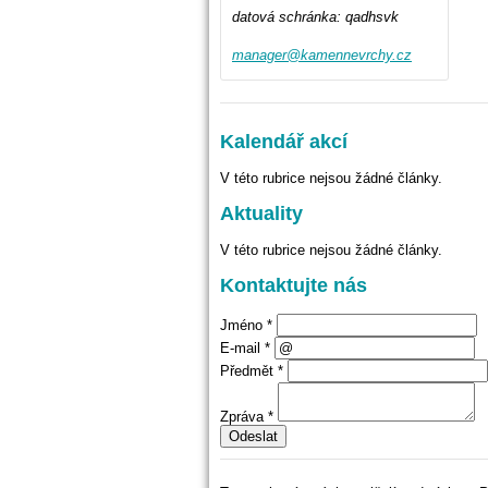
datová schránka: qadhsvk
manager@
kamennev
rchy.cz
Kalendář akcí
V této rubrice nejsou žádné články.
Aktuality
V této rubrice nejsou žádné články.
Kontaktujte nás
Jméno *
E-mail *
Předmět *
Zpráva *