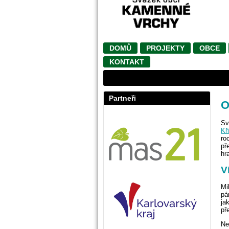
DOMŮ
PROJEKTY
OBCE
KONTAKT
Partneři
O
Sv
Kř
ro
př
hr
V
Mi
pá
ja
př
Ne