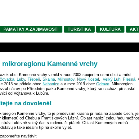
PAMÁTKY A ZAJÍMAVOSTI
TURISTIKA
KULTURA
AKT
 mikroregionu Kamenné vrchy
azek obcí Kamenné vrchy vznikl v roce 2003 spojením osmi obcí a měst:
ižovatka
,
Luby
,
T
řebeň
,
Skalná
,
Milhostov
,
Nový Kostel
,
Velký Luh
,
Plesná
. 
ce 2013 se přidala obec
Nebanice
a v roce 2019 obec
Odrava
. Mikroregion
evzal název po Přírodním parku Kamenné vrchy, který se nachází při saské
anici od Vojtanova k Lubům.
ítejte na dovolené!
kroregion Kamenné vrchy, to je především krásná příroda na západě Čech, je
r kilometrů od Chebu a Františkových Lázní. Oblast nabízí celou řadu možnos
k strávit aktivně volný čas s rodinou či přáteli. Oblast Kamenných vrchů
edstavuje také ideální tip na školní výlet.
zapomeňte navštívit