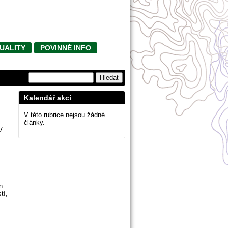
UALITY
POVINNÉ INFO
Kalendář akcí
V této rubrice nejsou žádné
články.
V
n
tí,