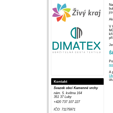
Na
bu
jí
Ak
V 
Mů
kř
př
Je
Š
Po
re
A 
Ub
út
Kontakt
Svazek obcí Kamenné vrchy
nám. 5. května 164
351 37 Luby
+420 737 107 227
IČO: 71175971