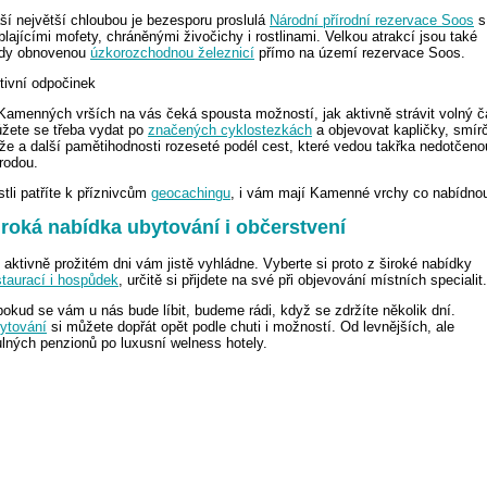
ší největší chloubou je bezesporu proslulá
Národní přírodní rezervace Soos
s
blajícími mofety, chráněnými živočichy i rostlinami. Velkou atrakcí jsou také
zdy obnovenou
úzkorozchodnou železnicí
přímo na území rezervace Soos.
tivní odpočinek
Kamenných vrších na vás čeká spousta možností, jak aktivně strávit volný č
žete se třeba vydat po
značených cyklostezkách
a objevovat kapličky, smír
íže a další pamětihodnosti rozeseté podél cest, které vedou takřka nedotčeno
írodou.
stli patříte k příznivcům
geocachingu
, i vám mají Kamenné vrchy co nabídnou
iroká nabídka ubytování i občerstvení
 aktivně prožitém dni vám jistě vyhládne. Vyberte si proto z široké nabídky
staurací i hospůdek
, určitě si přijdete na své při objevování místních specialit.
pokud se vám u nás bude líbit, budeme rádi, když se zdržíte několik dní.
ytování
si můžete dopřát opět podle chuti i možností. Od levnějších, ale
ulných penzionů po luxusní welness hotely.