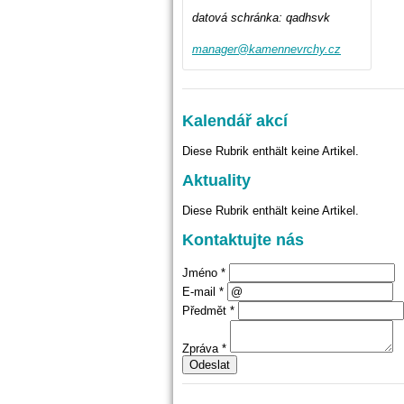
datová schránka: qadhsvk
manager@
kamennev
rchy.cz
Kalendář akcí
Diese Rubrik enthält keine Artikel.
Aktuality
Diese Rubrik enthält keine Artikel.
Kontaktujte nás
Jméno *
E-mail *
Předmět *
Zpráva *