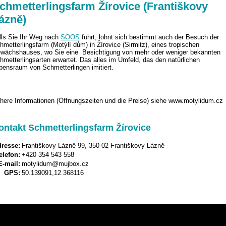
chmetterlingsfarm Žírovice (Františkovy
ázně)
lls Sie Ihr Weg nach
SOOS
führt, lohnt sich bestimmt auch der Besuch der
hmetterlingsfarm (Motýlí dům) in Žírovice (Sirmitz), eines tropischen
wächshauses, wo Sie eine Besichtigung von mehr oder weniger bekannten
hmetterlingsarten erwartet. Das alles im Umfeld, das den natürlichen
bensraum von Schmetterlingen imitiert.
here Informationen (Öffnungszeiten und die Preise) siehe www.motylidum.cz
ontakt Schmetterlingsfarm Žírovice
resse:
Františkovy Lázně 99, 350 02 Františkovy Lázně
elefon:
+420 354 543 558
E-mail:
motylidum@mujbox.cz
GPS:
50.139091,12.368116