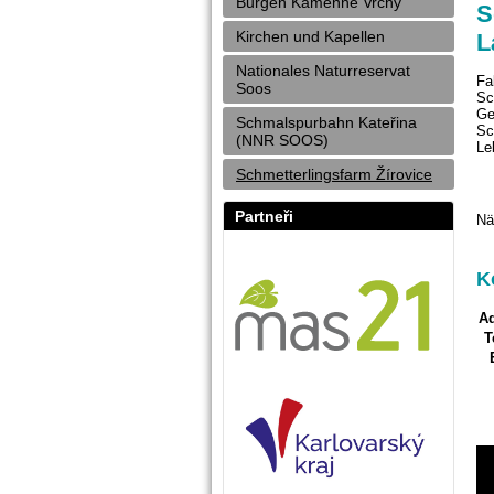
Burgen Kamenné Vrchy
S
Kirchen und Kapellen
L
Nationales Naturreservat
Fa
Soos
Sc
Ge
Schmalspurbahn Kateřina
Sc
(NNR SOOS)
Le
Schmetterlingsfarm Žírovice
Partneři
Nä
K
Ad
T