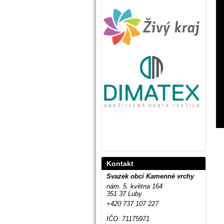
Kontakt
Svazek obcí Kamenné vrchy
nám. 5. května 164
351 37 Luby
+420 737 107 227
IČO: 71175971