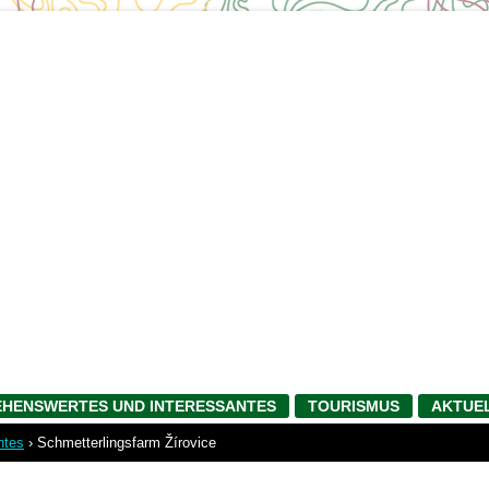
EHENSWERTES UND INTERESSANTES
TOURISMUS
AKTUE
ntes
›
Schmetterlingsfarm Žírovice