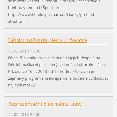
se můžete každou 1. sobotu v měsíci- večer s živou
hudbou v hotelu U Špejcharu.
https://www.hoteluspejcharu.cz/clanky/prehled-
akci.html
Dětský maškarní ples v Křižovatce
16.02.2013 16:00
Obec Křižovatka zve všechni děti i jejich dospělé na
Dětský maškarní ples, který se koná v kulturním sále v
Křižovatce 16.2. 2013 od 16 hodin. Připraven je
zajímavý program s překvapením a budeme vyhlašovat
nejlepší masky.
Reprezentační ples města Luby
15.02.2013 20:00