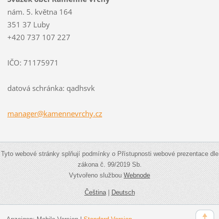
nám. 5. května 164
351 37 Luby
+420 737 107 227
IČO: 71175971
datová schránka: qadhsvk
manager@
kamennev
rchy.cz
Tyto webové stránky splňují podmínky o Přístupnosti webové prezentace dle
zákona č. 99/2019 Sb.
Vytvořeno službou
Webnode
Čeština
|
Deutsch