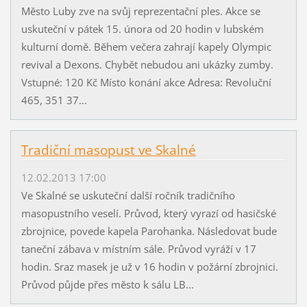
Město Luby zve na svůj reprezentační ples. Akce se
uskuteční v pátek 15. února od 20 hodin v lubském
kulturní domě. Během večera zahrají kapely Olympic
revival a Dexons. Chybět nebudou ani ukázky zumby.
Vstupné: 120 Kč Místo konání akce Adresa: Revoluční
465, 351 37...
Tradiční masopust ve Skalné
12.02.2013 17:00
Ve Skalné se uskuteční další ročník tradičního
masopustního veselí. Průvod, který vyrazí od hasičské
zbrojnice, povede kapela Parohanka. Následovat bude
taneční zábava v místním sále. Průvod vyráží v 17
hodin. Sraz masek je už v 16 hodin v požární zbrojnici.
Průvod půjde přes město k sálu LB...