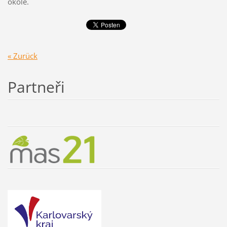
okolé.
« Zurück
Partneři