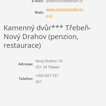
E-mail:
podbrizou@seznam.cz
www.penzionpodbrizo
Web:
u.cz
Kamenný dvůr*** Třebeň-
Nový Drahov (penzion,
restaurace)
Nový Drahov 18,
Adresse:
351 34 Třebeň
+420 607 531
Telefon:
261