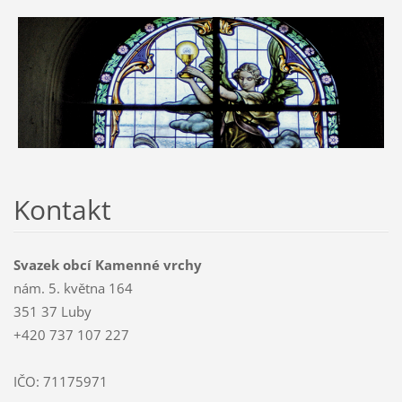
Kontakt
Svazek obcí Kamenné vrchy
nám. 5. května 164
351 37 Luby
+420 737 107 227
IČO: 71175971