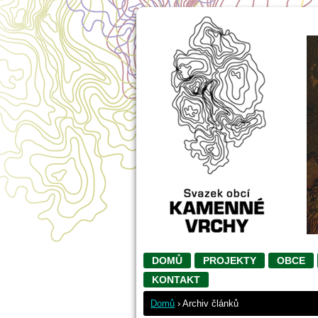
DOMŮ
PROJEKTY
OBCE
KONTAKT
Domů
›
Archiv článků