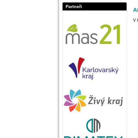
Partneři
A
V 