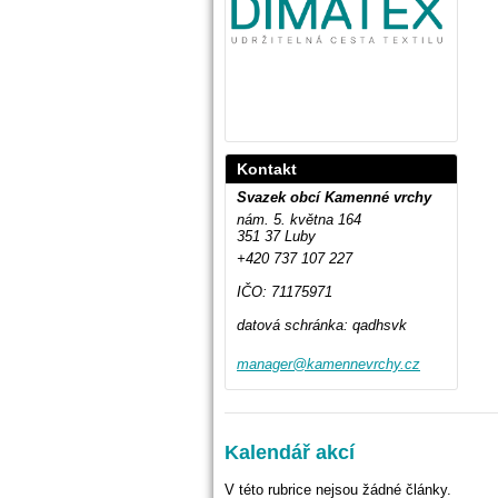
Kontakt
Svazek obcí Kamenné vrchy
nám. 5. května 164
351 37 Luby
+420 737 107 227
IČO: 71175971
datová schránka: qadhsvk
manager@
kamennev
rchy.cz
Kalendář akcí
V této rubrice nejsou žádné články.