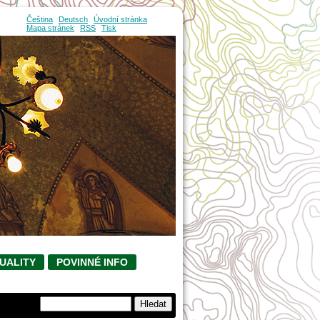
Čeština
Deutsch
Úvodní stránka
Mapa stránek
RSS
Tisk
UALITY
POVINNÉ INFO