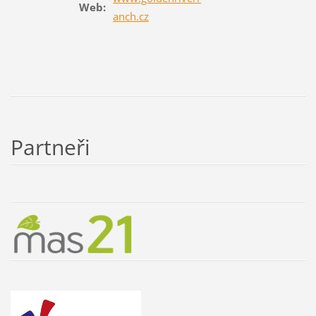
Web:
anch.cz
Partneři