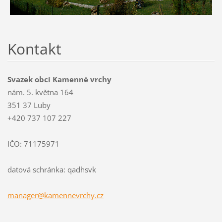
Kontakt
Svazek obcí Kamenné vrchy
nám. 5. května 164
351 37 Luby
+420 737 107 227
IČO: 71175971
datová schránka: qadhsvk
manager@
kamennev
rchy.cz