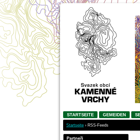
go
STARTSEITE
GEMEIDEN
S
Startseite
›
RSS-Feeds
Partneři