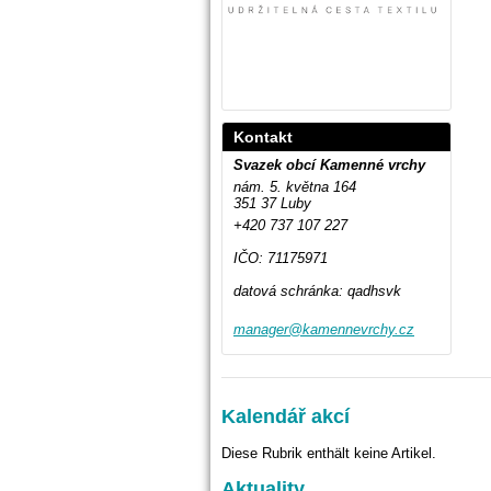
Kontakt
Svazek obcí Kamenné vrchy
nám. 5. května 164
351 37 Luby
+420 737 107 227
IČO: 71175971
datová schránka: qadhsvk
manager@
kamennev
rchy.cz
Kalendář akcí
Diese Rubrik enthält keine Artikel.
Aktuality