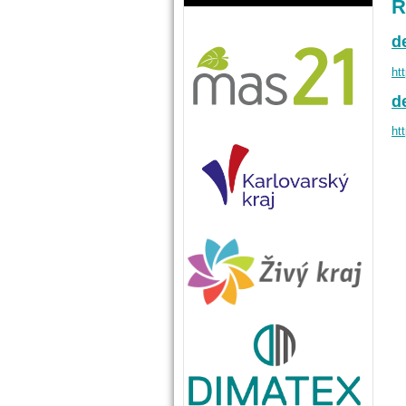
R
d
ht
d
ht