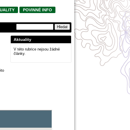
UALITY
POVINNÉ INFO
Aktuality
V této rubrice nejsou žádné
články.
éto