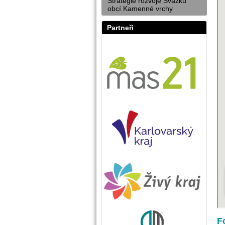
Strategie rozvoje Svazku
obcí Kamenné vrchy
Partneři
F