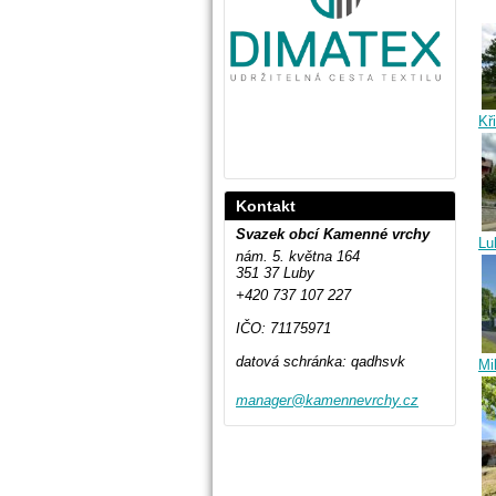
Kř
Kontakt
Svazek obcí Kamenné vrchy
Lu
nám. 5. května 164
351 37 Luby
+420 737 107 227
IČO: 71175971
datová schránka: qadhsvk
Mi
manager@
kamennev
rchy.cz