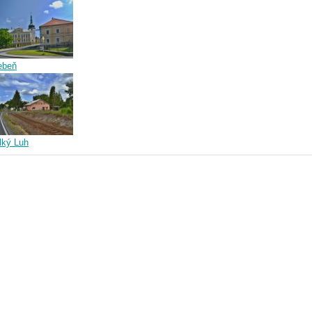
ebeň
lký Luh