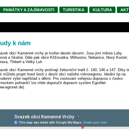
PAMÁTKY A ZAJÍMAVOSTI
TURISTIKA
KULTURA
AKT
udy k nám
azek obcí Kamenné vrchy je tvořen deseti obcemi. Jsou jimi města Luby,
esná a Skalná. Dále pak obce Křižovatka, Milhostov, Nebanice, Nový Kostel,
rava, Třebeň a Velký Luh.
azek obcí Kamenné vrchy protínají železniční tratě č. 140, 146 a 147. Díky t
ati můžete projet hned šesti z desíti obcí našeho mikroregionu. Ideální tip na
lodenní výlet například s dětmi. Pro cestování veřejnou dopravou v česko-
meckém pohraničí lze vřele doporučit dopravní systém EgroNet
ww.egronet.de).