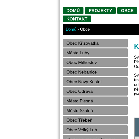
DOMŮ
PROJEKTY
OBCE
KONTAKT
Domů
›
Obce
Obec Křižovatka
K
Město Luby
Sv
Pl
Obec Milhostov
Od
Obec Nebanice
Sv
tr
Obec Nový Kostel
ce
ně
Obec Odrava
(w
Město Plesná
Město Skalná
Obec Třebeň
Obec Velký Luh