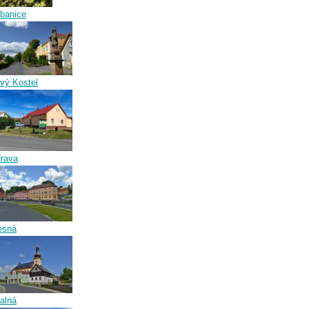
banice
vý Kostel
rava
esná
alná