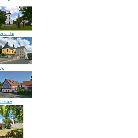
ižovatka
by
lhostov