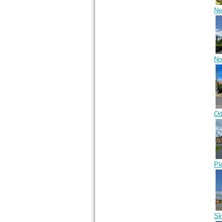
Ne
No
Od
Pl
Sk